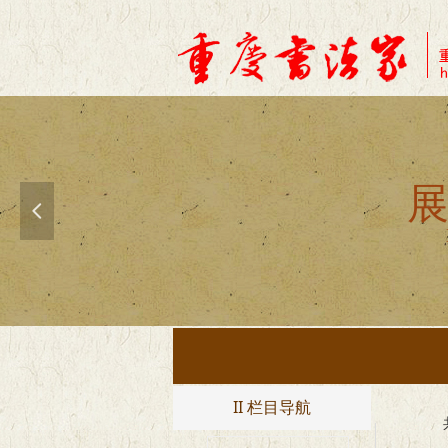
展
넳
II 栏目导航