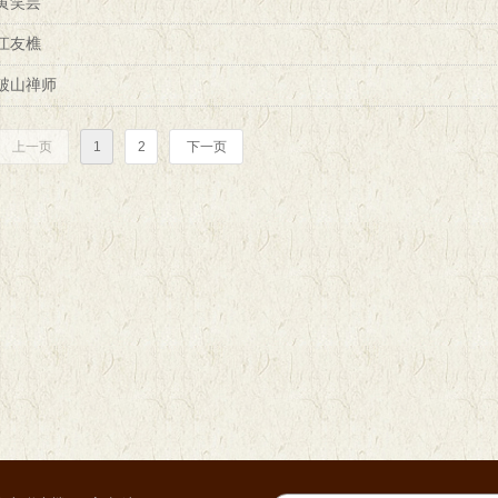
黄笑芸
江友樵
破山禅师
上一页
1
2
下一页